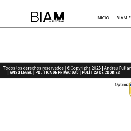
INICIO
BIAM 
Autor:
We
Todos los derechos reservados | ©Copyright 2025 | Andreu Fulla
|
|
|
AVISO LEGAL
POLÍTICA DE PRIVACIDAD
POLÍTICA DE COOKIES
Optimiza