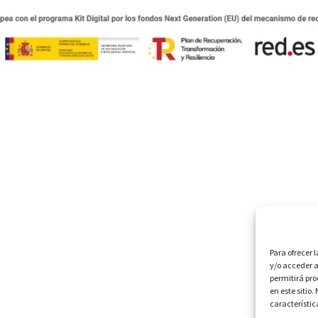
Para ofrecer 
y/o acceder a
permitirá pr
en este sitio
característic