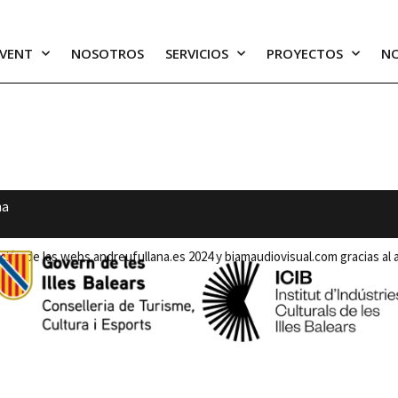
EVENT
NOSOTROS
SERVICIOS
PROYECTOS
NO
b.Fullana
na
ción de las webs andreufullana.es 2024 y biamaudiovisual.com gracias al 